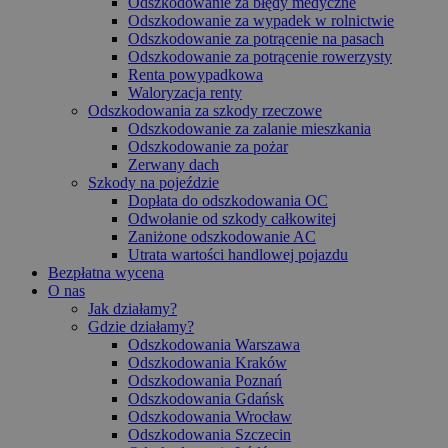
Odszkodowanie za błędy medyczne
Odszkodowanie za wypadek w rolnictwie
Odszkodowanie za potrącenie na pasach
Odszkodowanie za potrącenie rowerzysty
Renta powypadkowa
Waloryzacja renty
Odszkodowania za szkody rzeczowe
Odszkodowanie za zalanie mieszkania
Odszkodowanie za pożar
Zerwany dach
Szkody na pojeździe
Dopłata do odszkodowania OC
Odwołanie od szkody całkowitej
Zaniżone odszkodowanie AC
Utrata wartości handlowej pojazdu
Bezpłatna wycena
O nas
Jak działamy?
Gdzie działamy?
Odszkodowania Warszawa
Odszkodowania Kraków
Odszkodowania Poznań
Odszkodowania Gdańsk
Odszkodowania Wrocław
Odszkodowania Szczecin