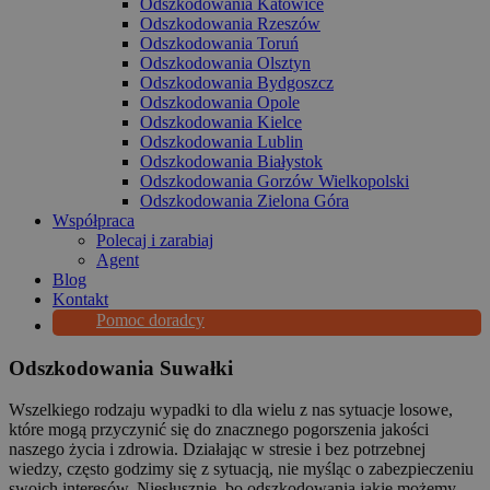
Odszkodowania Katowice
Odszkodowania Rzeszów
Odszkodowania Toruń
Odszkodowania Olsztyn
Odszkodowania Bydgoszcz
Odszkodowania Opole
Odszkodowania Kielce
Odszkodowania Lublin
Odszkodowania Białystok
Odszkodowania Gorzów Wielkopolski
Odszkodowania Zielona Góra
Współpraca
Polecaj i zarabiaj
Agent
Blog
Kontakt
Pomoc doradcy
Odszkodowania Suwałki
Wszelkiego rodzaju wypadki to dla wielu z nas sytuacje losowe,
które mogą przyczynić się do znacznego pogorszenia jakości
naszego życia i zdrowia. Działając w stresie i bez potrzebnej
wiedzy, często godzimy się z sytuacją, nie myśląc o zabezpieczeniu
swoich interesów. Niesłusznie, bo odszkodowania jakie możemy