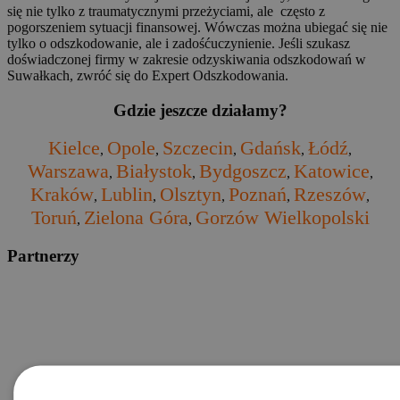
się nie tylko z traumatycznymi przeżyciami, ale często z
pogorszeniem sytuacji finansowej. Wówczas można ubiegać się nie
tylko o odszkodowanie, ale i zadośćuczynienie. Jeśli szukasz
doświadczonej firmy w zakresie odzyskiwania odszkodowań w
Suwałkach, zwróć się do Expert Odszkodowania.
Gdzie jeszcze działamy?
Kielce
Opole
Szczecin
Gdańsk
Łódź
,
,
,
,
,
Warszawa
Białystok
Bydgoszcz
Katowice
,
,
,
,
Kraków
Lublin
Olsztyn
Poznań
Rzeszów
,
,
,
,
,
Toruń
Zielona Góra
Gorzów Wielkopolski
,
,
Partnerzy