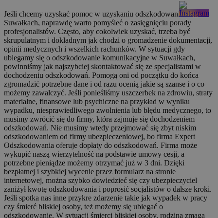
Jeśli chcemy uzyskać pomoc w uzyskaniu odszkodowania w
Suwałkach, naprawdę warto pomyśleć o zasięgnięciu porady
profesjonalistów. Często, aby cokolwiek uzyskać, trzeba być
skrupulatnym i dokładnym jak chodzi o gromadzenie dokumentacji,
opinii medycznych i wszelkich rachunków. W sytuacji gdy
ubiegamy się o odszkodowanie komunikacyjne w Suwałkach,
powinniśmy jak najszybciej skontaktować się ze specjalistami w
dochodzeniu odszkodowań. Pomogą oni od początku do końca
zgromadzić potrzebne dane i od razu ocenią jakie są szanse i o co
możemy zawalczyć. Jeśli ponieśliśmy uszczerbek na zdrowiu, straty
materialne, finansowe lub psychiczne na przykład w wyniku
wypadku, niesprawiedliwego zwolnienia lub błędu medycznego, to
musimy zwrócić się do firmy, która zajmuje się dochodzeniem
odszkodowań. Nie musimy wtedy przejmować się zbyt niskim
odszkodowaniem od firmy ubezpieczeniowej, bo firma Expert
Odszkodowania oferuje dopłaty do odszkodowań. Firma może
wykupić naszą wierzytelność na podstawie umowy cesji, a
potrzebne pieniądze możemy otrzymać już w 3 dni. Dzięki
bezpłatnej i szybkiej wycenie przez formularz na stronie
internetowej, można szybko dowiedzieć się czy ubezpieczyciel
zaniżył kwotę odszkodowania i poprosić socjalistów o dalsze kroki.
Jeśli spotka nas inne przykre zdarzenie takie jak wypadek w pracy
czy śmierć bliskiej osoby, też możemy się ubiegać o
odszkodowanie. W sytuacji śmierci bliskiej osoby, rodzina zmaga