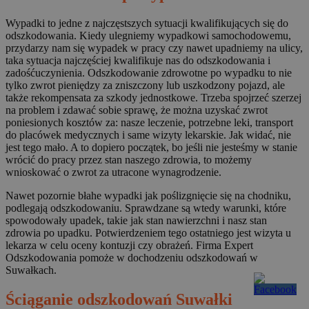
Wypadki to jedne z najczęstszych sytuacji kwalifikujących się do
odszkodowania. Kiedy ulegniemy wypadkowi samochodowemu,
przydarzy nam się wypadek w pracy czy nawet upadniemy na ulicy,
taka sytuacja najczęściej kwalifikuje nas do odszkodowania i
zadośćuczynienia. Odszkodowanie zdrowotne po wypadku to nie
tylko zwrot pieniędzy za zniszczony lub uszkodzony pojazd, ale
także rekompensata za szkody jednostkowe. Trzeba spojrzeć szerzej
na problem i zdawać sobie sprawę, że można uzyskać zwrot
poniesionych kosztów za: nasze leczenie, potrzebne leki, transport
do placówek medycznych i same wizyty lekarskie. Jak widać, nie
jest tego mało. A to dopiero początek, bo jeśli nie jesteśmy w stanie
wrócić do pracy przez stan naszego zdrowia, to możemy
wnioskować o zwrot za utracone wynagrodzenie.
Nawet pozornie błahe wypadki jak poślizgnięcie się na chodniku,
podlegają odszkodowaniu. Sprawdzane są wtedy warunki, które
spowodowały upadek, takie jak stan nawierzchni i nasz stan
zdrowia po upadku. Potwierdzeniem tego ostatniego jest wizyta u
lekarza w celu oceny kontuzji czy obrażeń. Firma Expert
Odszkodowania pomoże w dochodzeniu odszkodowań w
Suwałkach.
Ściąganie odszkodowań Suwałki