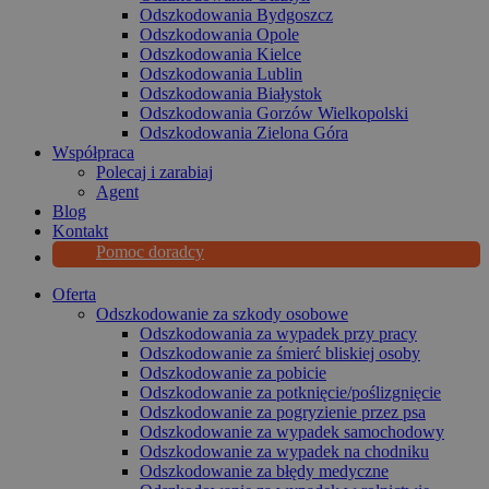
Odszkodowania Bydgoszcz
Odszkodowania Opole
Odszkodowania Kielce
Odszkodowania Lublin
Odszkodowania Białystok
Odszkodowania Gorzów Wielkopolski
Odszkodowania Zielona Góra
Współpraca
Polecaj i zarabiaj
Agent
Blog
Kontakt
Pomoc doradcy
Oferta
Odszkodowanie za szkody osobowe
Odszkodowania za wypadek przy pracy
Odszkodowanie za śmierć bliskiej osoby
Odszkodowanie za pobicie
Odszkodowanie za potknięcie/poślizgnięcie
Odszkodowanie za pogryzienie przez psa
Odszkodowanie za wypadek samochodowy
Odszkodowanie za wypadek na chodniku
Odszkodowanie za błędy medyczne