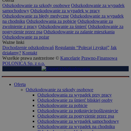
Oferta
Odszkodowanie za szkody osobowe
Odszkodowanie za wypadek
samochodowy
Odszkodowanie za wypadek w pracy
Odszkodowanie za błędy medyczne
Odszkodowanie za wypadek
na chodniku
Odszkodowania za pobicie
Odszkodowanie za
zwolnienie z pracy
Odszkodowanie za śmierć
Odszkodowanie za
pogryzienie przez psa
Odszkodowanie za zalanie mieszkania
Odszkodowanie za pożar
Ważne linki
Dochodzenie odszkodowań
Regulamin “Polecaj i zyskuj”
Jak
działamy?
Kontakt
Wszelkie prawa zastrzeżone ©
Kancelarię Prawno-Finansową
POLONICA Sp. z o.o.
Oferta
Odszkodowanie za szkody osobowe
Odszkodowania za wypadek przy pracy
Odszkodowanie za śmierć bliskiej osoby
Odszkodowanie za pobicie
Odszkodowanie za potknięcie/poślizgnięcie
Odszkodowanie za pogryzienie przez psa
Odszkodowanie za wypadek samochodowy
Odszkodowanie za wypadek na chodniku