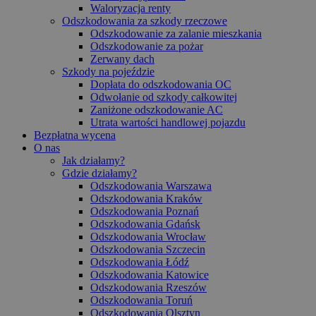
Waloryzacja renty
Odszkodowania za szkody rzeczowe
Odszkodowanie za zalanie mieszkania
Odszkodowanie za pożar
Zerwany dach
Szkody na pojeździe
Dopłata do odszkodowania OC
Odwołanie od szkody całkowitej
Zaniżone odszkodowanie AC
Utrata wartości handlowej pojazdu
Bezpłatna wycena
O nas
Jak działamy?
Gdzie działamy?
Odszkodowania Warszawa
Odszkodowania Kraków
Odszkodowania Poznań
Odszkodowania Gdańsk
Odszkodowania Wrocław
Odszkodowania Szczecin
Odszkodowania Łódź
Odszkodowania Katowice
Odszkodowania Rzeszów
Odszkodowania Toruń
Odszkodowania Olsztyn