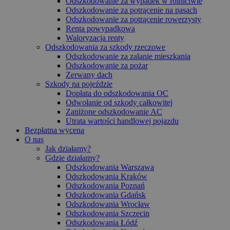
Odszkodowanie za wypadek w rolnictwie
Odszkodowanie za potrącenie na pasach
Odszkodowanie za potrącenie rowerzysty
Renta powypadkowa
Waloryzacja renty
Odszkodowania za szkody rzeczowe
Odszkodowanie za zalanie mieszkania
Odszkodowanie za pożar
Zerwany dach
Szkody na pojeździe
Dopłata do odszkodowania OC
Odwołanie od szkody całkowitej
Zaniżone odszkodowanie AC
Utrata wartości handlowej pojazdu
Bezpłatna wycena
O nas
Jak działamy?
Gdzie działamy?
Odszkodowania Warszawa
Odszkodowania Kraków
Odszkodowania Poznań
Odszkodowania Gdańsk
Odszkodowania Wrocław
Odszkodowania Szczecin
Odszkodowania Łódź