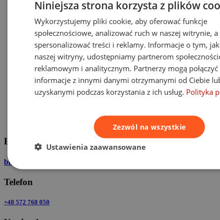
Niniejsza strona korzysta z plików co
Wykorzystujemy pliki cookie, aby oferować funkcje
społecznościowe, analizować ruch w naszej witrynie, a 
spersonalizować treści i reklamy. Informacje o tym, jak
naszej witryny, udostępniamy partnerom społecznośc
reklamowym i analitycznym. Partnerzy mogą połączyć 
informacje z innymi danymi otrzymanymi od Ciebie lu
uzyskanymi podczas korzystania z ich usług.
Polityka 
Zezwól na wszystkie
E-mail
Ustawienia zaawansowane
biuro@expertodszkodowania.pl
Telefon
+48 572 768 050