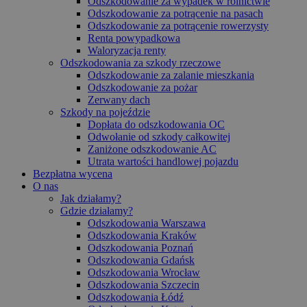
Odszkodowanie za wypadek w rolnictwie
Odszkodowanie za potrącenie na pasach
Odszkodowanie za potrącenie rowerzysty
Renta powypadkowa
Waloryzacja renty
Odszkodowania za szkody rzeczowe
Odszkodowanie za zalanie mieszkania
Odszkodowanie za pożar
Zerwany dach
Szkody na pojeździe
Dopłata do odszkodowania OC
Odwołanie od szkody całkowitej
Zaniżone odszkodowanie AC
Utrata wartości handlowej pojazdu
Bezpłatna wycena
O nas
Jak działamy?
Gdzie działamy?
Odszkodowania Warszawa
Odszkodowania Kraków
Odszkodowania Poznań
Odszkodowania Gdańsk
Odszkodowania Wrocław
Odszkodowania Szczecin
Odszkodowania Łódź