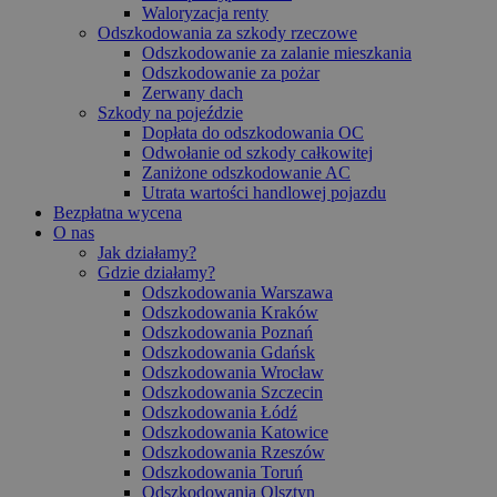
Waloryzacja renty
Odszkodowania za szkody rzeczowe
Odszkodowanie za zalanie mieszkania
Odszkodowanie za pożar
Zerwany dach
Szkody na pojeździe
Dopłata do odszkodowania OC
Odwołanie od szkody całkowitej
Zaniżone odszkodowanie AC
Utrata wartości handlowej pojazdu
Bezpłatna wycena
O nas
Jak działamy?
Gdzie działamy?
Odszkodowania Warszawa
Odszkodowania Kraków
Odszkodowania Poznań
Odszkodowania Gdańsk
Odszkodowania Wrocław
Odszkodowania Szczecin
Odszkodowania Łódź
Odszkodowania Katowice
Odszkodowania Rzeszów
Odszkodowania Toruń
Odszkodowania Olsztyn