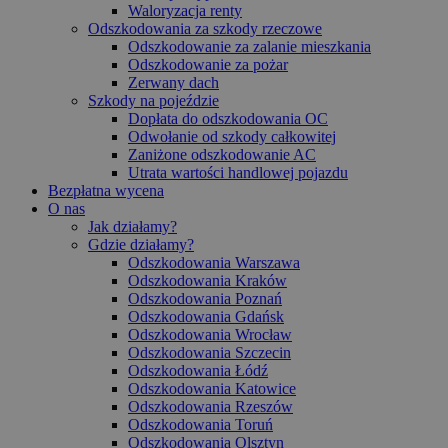
Waloryzacja renty
Odszkodowania za szkody rzeczowe
Odszkodowanie za zalanie mieszkania
Odszkodowanie za pożar
Zerwany dach
Szkody na pojeździe
Dopłata do odszkodowania OC
Odwołanie od szkody całkowitej
Zaniżone odszkodowanie AC
Utrata wartości handlowej pojazdu
Bezpłatna wycena
O nas
Jak działamy?
Gdzie działamy?
Odszkodowania Warszawa
Odszkodowania Kraków
Odszkodowania Poznań
Odszkodowania Gdańsk
Odszkodowania Wrocław
Odszkodowania Szczecin
Odszkodowania Łódź
Odszkodowania Katowice
Odszkodowania Rzeszów
Odszkodowania Toruń
Odszkodowania Olsztyn