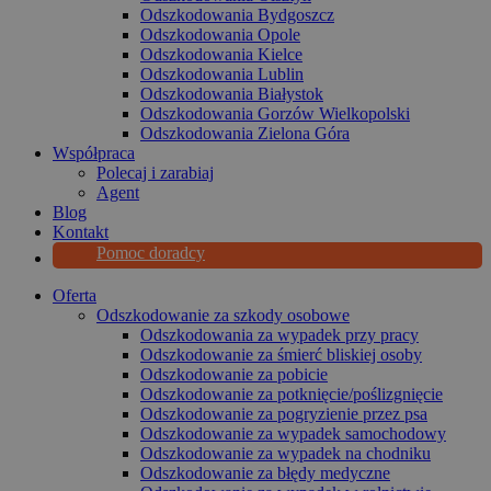
Odszkodowania Bydgoszcz
Odszkodowania Opole
Odszkodowania Kielce
Odszkodowania Lublin
Odszkodowania Białystok
Odszkodowania Gorzów Wielkopolski
Odszkodowania Zielona Góra
Współpraca
Polecaj i zarabiaj
Agent
Blog
Kontakt
Pomoc doradcy
Oferta
Odszkodowanie za szkody osobowe
Odszkodowania za wypadek przy pracy
Odszkodowanie za śmierć bliskiej osoby
Odszkodowanie za pobicie
Odszkodowanie za potknięcie/poślizgnięcie
Odszkodowanie za pogryzienie przez psa
Odszkodowanie za wypadek samochodowy
Odszkodowanie za wypadek na chodniku
Odszkodowanie za błędy medyczne