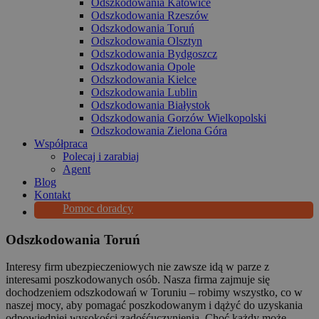
Odszkodowania Katowice
Odszkodowania Rzeszów
Odszkodowania Toruń
Odszkodowania Olsztyn
Odszkodowania Bydgoszcz
Odszkodowania Opole
Odszkodowania Kielce
Odszkodowania Lublin
Odszkodowania Białystok
Odszkodowania Gorzów Wielkopolski
Odszkodowania Zielona Góra
Współpraca
Polecaj i zarabiaj
Agent
Blog
Kontakt
Pomoc doradcy
Odszkodowania Toruń
Interesy firm ubezpieczeniowych nie zawsze idą w parze z
interesami poszkodowanych osób. Nasza firma zajmuje się
dochodzeniem odszkodowań w Toruniu – robimy wszystko, co w
naszej mocy, aby pomagać poszkodowanym i dążyć do uzyskania
odpowiedniej wysokości zadośćuczynienia. Choć każdy może