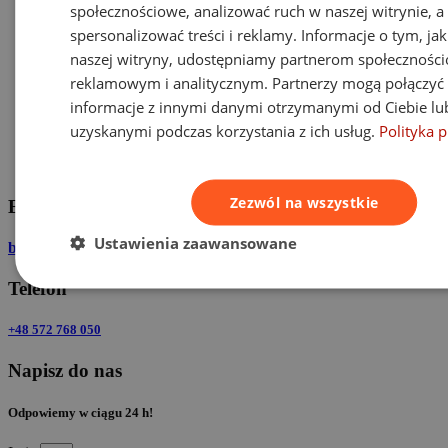
społecznościowe, analizować ruch w naszej witrynie, a 
spersonalizować treści i reklamy. Informacje o tym, jak
naszej witryny, udostępniamy partnerom społecznośc
reklamowym i analitycznym. Partnerzy mogą połączyć 
informacje z innymi danymi otrzymanymi od Ciebie lu
uzyskanymi podczas korzystania z ich usług.
Polityka 
Zezwól na wszystkie
E-mail
Ustawienia zaawansowane
biuro@expertodszkodowania.pl
Telefon
+48 572 768 050
Napisz do nas
Odpowiemy w ciągu 24 h!