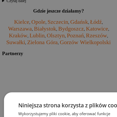
Czytaj dalej
Gdzie jeszcze działamy?
Kielce
Opole
Szczecin
Gdańsk
Łódź
,
,
,
,
,
Warszawa
Białystok
Bydgoszcz
Katowice
,
,
,
,
Kraków
Lublin
Olsztyn
Poznań
Rzeszów
,
,
,
,
,
Suwałki
Zielona Góra
Gorzów Wielkopolski
,
,
Partnerzy
Niniejsza strona korzysta z plików co
Wykorzystujemy pliki cookie, aby oferować funkcje