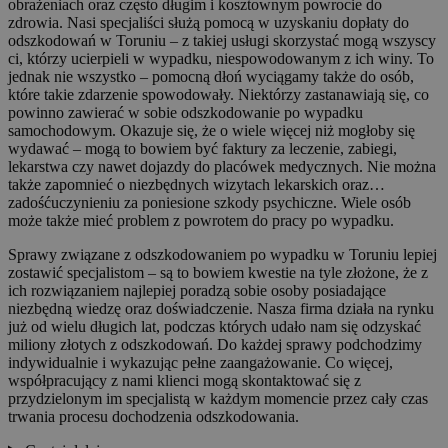
obrażeniach oraz często długim i kosztownym powrocie do
zdrowia. Nasi specjaliści służą pomocą w uzyskaniu dopłaty do
odszkodowań w Toruniu – z takiej usługi skorzystać mogą wszyscy
ci, którzy ucierpieli w wypadku, niespowodowanym z ich winy. To
jednak nie wszystko – pomocną dłoń wyciągamy także do osób,
które takie zdarzenie spowodowały. Niektórzy zastanawiają się, co
powinno zawierać w sobie odszkodowanie po wypadku
samochodowym. Okazuje się, że o wiele więcej niż mogłoby się
wydawać – mogą to bowiem być faktury za leczenie, zabiegi,
lekarstwa czy nawet dojazdy do placówek medycznych. Nie można
także zapomnieć o niezbędnych wizytach lekarskich oraz…
zadośćuczynieniu za poniesione szkody psychiczne. Wiele osób
może także mieć problem z powrotem do pracy po wypadku.
Sprawy związane z odszkodowaniem po wypadku w Toruniu lepiej
zostawić specjalistom – są to bowiem kwestie na tyle złożone, że z
ich rozwiązaniem najlepiej poradzą sobie osoby posiadające
niezbędną wiedzę oraz doświadczenie. Nasza firma działa na rynku
już od wielu długich lat, podczas których udało nam się odzyskać
miliony złotych z odszkodowań. Do każdej sprawy podchodzimy
indywidualnie i wykazując pełne zaangażowanie. Co więcej,
współpracujący z nami klienci mogą skontaktować się z
przydzielonym im specjalistą w każdym momencie przez cały czas
trwania procesu dochodzenia odszkodowania.