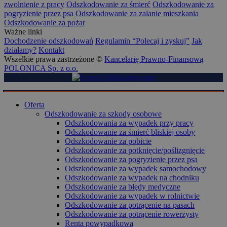
zwolnienie z pracy
Odszkodowanie za śmierć
Odszkodowanie za
pogryzienie przez psa
Odszkodowanie za zalanie mieszkania
Odszkodowanie za pożar
Ważne linki
Dochodzenie odszkodowań
Regulamin “Polecaj i zyskuj”
Jak
działamy?
Kontakt
Wszelkie prawa zastrzeżone ©
Kancelarię Prawno-Finansową
POLONICA Sp. z o.o.
Oferta
Odszkodowanie za szkody osobowe
Odszkodowania za wypadek przy pracy
Odszkodowanie za śmierć bliskiej osoby
Odszkodowanie za pobicie
Odszkodowanie za potknięcie/poślizgnięcie
Odszkodowanie za pogryzienie przez psa
Odszkodowanie za wypadek samochodowy
Odszkodowanie za wypadek na chodniku
Odszkodowanie za błędy medyczne
Odszkodowanie za wypadek w rolnictwie
Odszkodowanie za potrącenie na pasach
Odszkodowanie za potrącenie rowerzysty
Renta powypadkowa