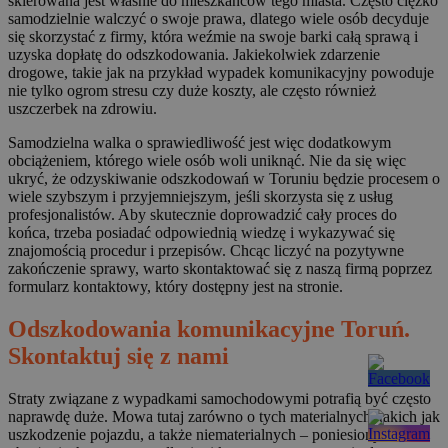
skierowana jest właśnie do mieszkańców tego miasta. Często ciężko
samodzielnie walczyć o swoje prawa, dlatego wiele osób decyduje
się skorzystać z firmy, która weźmie na swoje barki całą sprawą i
uzyska dopłatę do odszkodowania. Jakiekolwiek zdarzenie
drogowe, takie jak na przykład wypadek komunikacyjny powoduje
nie tylko ogrom stresu czy duże koszty, ale często również
uszczerbek na zdrowiu.
Samodzielna walka o sprawiedliwość jest więc dodatkowym
obciążeniem, którego wiele osób woli uniknąć. Nie da się więc
ukryć, że odzyskiwanie odszkodowań w Toruniu będzie procesem o
wiele szybszym i przyjemniejszym, jeśli skorzysta się z usług
profesjonalistów. Aby skutecznie doprowadzić cały proces do
końca, trzeba posiadać odpowiednią wiedzę i wykazywać się
znajomością procedur i przepisów. Chcąc liczyć na pozytywne
zakończenie sprawy, warto skontaktować się z naszą firmą poprzez
formularz kontaktowy, który dostępny jest na stronie.
Odszkodowania komunikacyjne Toruń.
Skontaktuj się z nami
Straty związane z wypadkami samochodowymi potrafią być często
naprawdę duże. Mowa tutaj zarówno o tych materialnych, takich jak
uszkodzenie pojazdu, a także niematerialnych – poniesionych