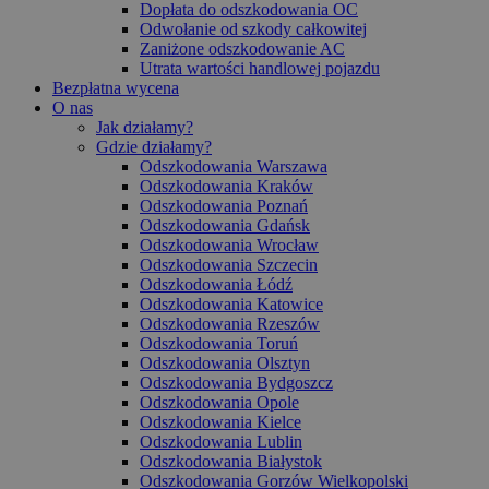
Dopłata do odszkodowania OC
Odwołanie od szkody całkowitej
Zaniżone odszkodowanie AC
Utrata wartości handlowej pojazdu
Bezpłatna wycena
O nas
Jak działamy?
Gdzie działamy?
Odszkodowania Warszawa
Odszkodowania Kraków
Odszkodowania Poznań
Odszkodowania Gdańsk
Odszkodowania Wrocław
Odszkodowania Szczecin
Odszkodowania Łódź
Odszkodowania Katowice
Odszkodowania Rzeszów
Odszkodowania Toruń
Odszkodowania Olsztyn
Odszkodowania Bydgoszcz
Odszkodowania Opole
Odszkodowania Kielce
Odszkodowania Lublin
Odszkodowania Białystok
Odszkodowania Gorzów Wielkopolski