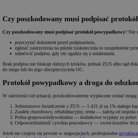
⠀
Czy poszkodowany musi podpisać protok
Czy poszkodowany musi podpisać protokół powypadkowy
? Nie 
przeczytać dokument przed podpisaniem,
zgłosić zastrzeżenia na piśmie (uskutecznia to uzupełnienie pro
odmówić podpisu, gdy nie zgadza się z ustaleniami.
Brak podpisu nie blokuje dalszych kroków, jednak ZUS albo sąd dok
do niego lub do jego ubezpieczyciela OC.
Protokół powypadkowy a droga do odszko
W zależności od sytuacji, poszkodowanemu wypłacone zostać mogą:
Jednorazowe świadczenie z ZUS — 1 431 zł za 1% stałego bąd
Zasiłek chorobowy, rehabilitacyjny, renta — zależą od stopnia 
Polisa grupowa/indywidualna — dodatkowe wypłaty za pobyt w s
Odpowiedzialność cywilna pracodawcy — zwrot kosztów leczen
Jeżeli nie czujesz się pewnie w negocjacjach, profesjonalne
uzyskiwa