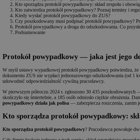
Kto sporządza protokół powypadkowy: skład zespołu i obowi
Kto zatwierdza protokół powypadkowy? Poznaj terminy i regul
Kiedy wysłać protokół powypadkowy do ZUS?
Czy poszkodowany musi podpisać protokół powypadkowy? Pr
Protokół powypadkowy a droga do odszkodowania. Co przysł
Podsumowanie
⠀
Protokół powypadkowy — jaka jest jego de
W myśl ustawy wypadkowej protokół powypadkowy potwierdza, że da
dokumentu ZUS nie wypłaci jednorazowego odszkodowania (od 1 kwiet
udowodnić odpowiedzialność cywilną pracodawcy.
W pierwszym półroczu 2024 r. zgłoszono 30 435 poszkodowanych — 
skończyło się śmiertelnie, a 185 osób odniosło ciężkie obrażenia. D
powypadkowy działa jak polisa
— zabezpiecza roszczenia, zanim jes
Kto sporządza protokół powypadkowy: skła
Kto sporządza protokół powypadkowy
? Pracodawca powołuje dw
Gdy firmie brakuje jednego z tych ogniw, skład uzupełniają: pracoda