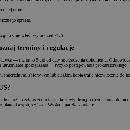
ntacja foto.
nicznego sprzętu.
.
rzygotowuje właściwy oddział ZUS.
znaj terminy i regulacje
dawca — ma na to 5 dni od daty sporządzenia dokumentu. Odpowiedzialn
utrudnianie sporządzenia — ryzyko postępowania prokuratorskiego.
śmiertelnym, zbiorowym lub ciężkim kopia trafia niezwłocznie do ins
ZUS?
alnie tuż po zakończeniu leczenia, kiedy dostępna jest pełna dokume
wypłata okażą się szybsze. Wysłana paczka zawiera: