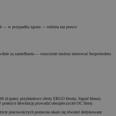
 lub — w przypadku zgonu — rodzina ma prawo:
ywilnie za zaniedbania — roszczenie możesz skierować bezpośrednio
0 zł (patrz: przykładowe oferty ERGO Hestia, Signal Iduna).
praktyce likwidację prowadzi ubezpieczyciel OC firmy.
tricte pracowniczych pomocna okaże się również dedykowane