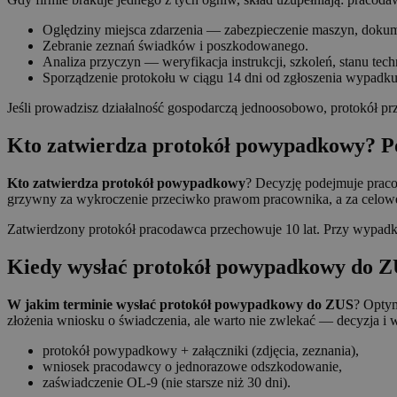
Oględziny miejsca zdarzenia — zabezpieczenie maszyn, dokume
Zebranie zeznań świadków i poszkodowanego.
Analiza przyczyn — weryfikacja instrukcji, szkoleń, stanu tech
Sporządzenie protokołu w ciągu 14 dni od zgłoszenia wypadku
Jeśli prowadzisz działalność gospodarczą jednoosobowo, protokół p
Kto zatwierdza protokół powypadkowy? Po
Kto zatwierdza protokół powypadkowy
? Decyzję podejmuje praco
grzywny za wykroczenie przeciwko prawom pracownika, a za celowe 
Zatwierdzony protokół pracodawca przechowuje 10 lat. Przy wypadku 
Kiedy wysłać protokół powypadkowy do 
W jakim terminie wysłać protokół powypadkowy do ZUS
? Optym
złożenia wniosku o świadczenia, ale warto nie zwlekać — decyzja i 
protokół powypadkowy + załączniki (zdjęcia, zeznania),
wniosek pracodawcy o jednorazowe odszkodowanie,
zaświadczenie OL‑9 (nie starsze niż 30 dni).