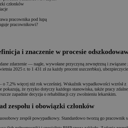
ązki członków
acje
awa pracownika pod lupą
uguje pracownikowi?
finicja i znaczenie w procesie odszkodow
ne zdarzenie — nagłe, wywołane przyczyną zewnętrzną i związane z 
nia 2025 r. to 1 431 zł za każdy procent uszczerbku), ubezpieczyci
o 7,2% więcej niż rok wcześniej. Wskaźnik wypadkowości wzrósł z 
ane pokazują, że ryzyko dotyczy każdego stanowiska, także pracy zdaln
zcze zapadnie decyzja o rehabilitacji czy zwolnieniu lekarskim.
d zespołu i obowiązki członków
uosobowy zespół powypadkowy. Standardowo tworzą go pracownik słu
wca (lub pełnomocnik) i specjalista BHP spoza zakładu. Zadania zespoł