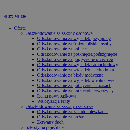
+48 572 768 050
Oferta
Odszkodowanie za szkody osobowe
Odszkodowania za wypadek przy pracy
Odszkodowanie za śmierć bliskiej osoby
Odszkodowanie za pobicie
Odszkodowanie za potknięcie/poślizgnięcie
Odszkodowanie za pogryzienie przez psa
Odszkodowanie za wypadek samochodowy
Odszkodowanie za wypadek na chodniku
Odszkodowanie za błędy medyczne
Odszkodowanie za wypadek w rolnictwie
Odszkodowanie za potrącenie na pasach
Odszkodowanie za potrącenie rowerzysty
Renta powypadkowa
Waloryzacja renty
Odszkodowania za szkody rzeczowe
Odszkodowanie za zalanie mieszkania
Odszkodowanie za pożar
Zerwany dach
Szkody na pojeździe