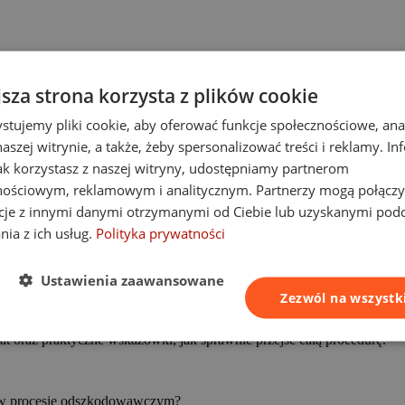
jsza strona korzysta z plików cookie
stujemy pliki cookie, aby oferować funkcje społecznościowe, an
aszej witrynie, a także, żeby spersonalizować treści i reklamy. In
jak korzystasz z naszej witryny, udostępniamy partnerom
nościowym, reklamowym i analitycznym. Partnerzy mogą połączy
za wypadek
cje z innymi danymi otrzymanymi od Ciebie lub uzyskanymi pod
nia z ich usług.
Polityka prywatności
Ustawienia zaawansowane
Zezwól na wszystk
możliwe staje się skuteczne dochodzenie rekompensaty za uszcze
nno znaleźć się w protokole, a także w jakim trybie i terminie trzeba 
 oraz praktyczne wskazówki, jak sprawnie przejść całą procedurę.
e w procesie odszkodowawczym?