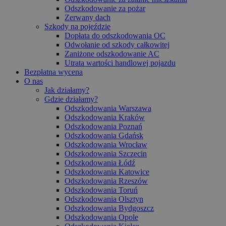
Odszkodowanie za pożar
Zerwany dach
Szkody na pojeździe
Dopłata do odszkodowania OC
Odwołanie od szkody całkowitej
Zaniżone odszkodowanie AC
Utrata wartości handlowej pojazdu
Bezpłatna wycena
O nas
Jak działamy?
Gdzie działamy?
Odszkodowania Warszawa
Odszkodowania Kraków
Odszkodowania Poznań
Odszkodowania Gdańsk
Odszkodowania Wrocław
Odszkodowania Szczecin
Odszkodowania Łódź
Odszkodowania Katowice
Odszkodowania Rzeszów
Odszkodowania Toruń
Odszkodowania Olsztyn
Odszkodowania Bydgoszcz
Odszkodowania Opole