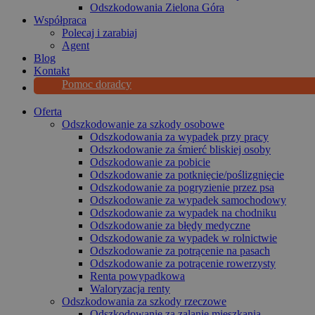
Odszkodowania Zielona Góra
Współpraca
Polecaj i zarabiaj
Agent
Blog
Kontakt
Pomoc doradcy
Oferta
Odszkodowanie za szkody osobowe
Odszkodowania za wypadek przy pracy
Odszkodowanie za śmierć bliskiej osoby
Odszkodowanie za pobicie
Odszkodowanie za potknięcie/poślizgnięcie
Odszkodowanie za pogryzienie przez psa
Odszkodowanie za wypadek samochodowy
Odszkodowanie za wypadek na chodniku
Odszkodowanie za błędy medyczne
Odszkodowanie za wypadek w rolnictwie
Odszkodowanie za potrącenie na pasach
Odszkodowanie za potrącenie rowerzysty
Renta powypadkowa
Waloryzacja renty
Odszkodowania za szkody rzeczowe
Odszkodowanie za zalanie mieszkania