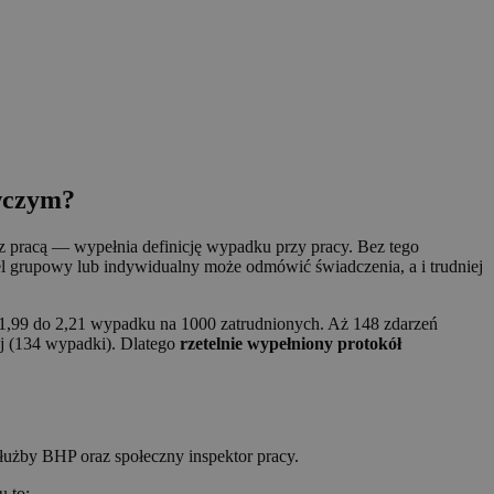
awczym?
pracą — wypełnia definicję wypadku przy pracy. Bez tego
el grupowy lub indywidualny może odmówić świadczenia, a i trudniej
1,99 do 2,21 wypadku na 1000 zatrudnionych. Aż 148 zdarzeń
ej (134 wypadki). Dlatego
rzetelnie wypełniony protokół
żby BHP oraz społeczny inspektor pracy.
u to: