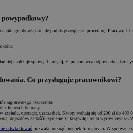
ół powypadkowy?
ma takiego obowiązku, ale podpis przyspiesza procedurę. Pracownik
tokołu),
ładniej analizuje sprawę. Pamiętaj, że pracodawca odpowiada także c
dowania. Co przysługuje pracownikowi?
ź długotrwałego uszczerbku.
niezdolności do pracy.
zpitalu, operację, uszczerbek. Kwoty wahają się od 200 zł do 400 00
ia, dojazdów, zadośćuczynienie za krzywdę i renta wyrównawcza. W 
nie odszkodowań
pozwala uniknąć pułapek formalnych. W sprawach s