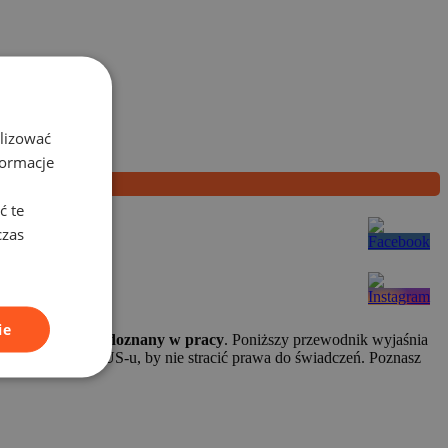
alizować
formacje
ć te
czas
ie
rbek na zdrowiu doznany w pracy
. Poniższy przewodnik wyjaśnia
go przekazać do ZUS‑u, by nie stracić prawa do świadczeń. Poznasz