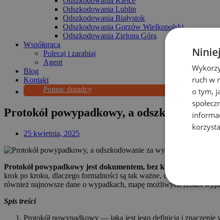
Odszkodowania Kielce
Odszkodowania Lublin
Odszkodowania Białystok
Odszkodowania Gorzów Wielkopolski
Odszkodowania Zielona Góra
Współpraca
Ninie
Polecaj i zarabiaj
Agent
Wykorzy
Blog
ruch w n
Kontakt
Pomoc doradcy
o tym, 
społecz
Protokół powypadkowy, a odszkodowanie 
informa
korzysta
25 kwietnia, 2025
Protokół powypadkowy jest dokumentem, bez którego niemal nie
krok po kroku, dlaczego formalności są tak ważne, co dokładnie powi
również najnowsze dane o wypadkach, mapę możliwych źródeł wypłat
Spis treści
Protokół powypadkowy — jaka jest jego definicja i znaczeni