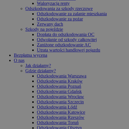
Waloryzacja renty
Odszkodowania za szkody rzeczowe
Odszkodowanie za zalanie mieszkania
Odszkodowanie za pożar
Zerwany dach
Szkody na pojeździe
Dopłata do odszkodowania OC
Odwołanie od szkody całkowitej
Zaniżone odszkodowanie AC
Utrata wartości handlowej pojazdu
Bezpłatna wycena
O nas
Jak działamy?
Gdzie działamy?
Odszkodowania Warszawa
Odszkodowania Kraków
Odszkodowania Poznań
Odszkodowania Gdańsk
Odszkodowania Wrocław
Odszkodowania Szczecin
Odszkodowania Łódź
Odszkodowania Katowice
Odszkodowania Rzeszów
Odszkodowania Toruń
Odszkodowania Olsztyn