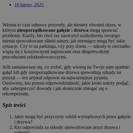
18 lutego, 2025
Wiosna to czas odnowy przyrody, ale niestety również okres, w
którym
nieuporządkowane gałęzie
i
drzewa
mogą sprawiać
problemy. Każdy, kto choć raz zauważył uszkodzenia swojego
mienia spowodowane siłami natury, jak stresujące mogą być takie
sytuacje. Czy to na parkingu, czy przy domu — szkody te nierzadko
wiążą się z kosztownymi naprawami oraz długotrwałymi
procedurami odszkodowawczymi.
Jeśli zastanawiasz się, co zrobić, gdy wiosną na Twoje auto spadnie
gałąź lub gdy nieuporządkowane drzewa spowodują szkody na
posesji — ten artykuł odpowie na najważniejsze pytania.
Omówimy, kto ponosi odpowiedzialność, jakie kroki należy podjąć,
aby zabezpieczyć dowody i jak skutecznie ubiegać się o
rekompensatę.
Spis treści
Jakie mogą być przyczyny szkód wyrządzonych przez gałęzie
i drzewa?
Kto odpowiada za szkody spowodowane przez drzewa i
gałęzie?