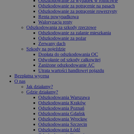
Odszkodowanie za wypadek w rolnictwie
Odszkodowanie za potrącenie na pasach
Odszkodowanie za potrącenie rowerzysty
Renta powypadkowa
Waloryzacja renty
Odszkodowania za szkody rzeczowe
Odszkodowanie za zalanie mieszkania
Odszkodowanie za pożar
Zerwany dach
Szkody na pojeździe
Dopłata do odszkodowania OC
Odwołanie od szkody całkowitej
Zaniżone odszkodowanie AC
Utrata wartości handlowej pojazdu
Bezpłatna wycena
O nas
Jak działamy?
Gdzie działamy?
Odszkodowania Warszawa
Odszkodowania Kraków
Odszkodowania Poznań
Odszkodowania Gdańsk
Odszkodowania Wrocław
Odszkodowania Szczecin
Odszkodowania Łódź