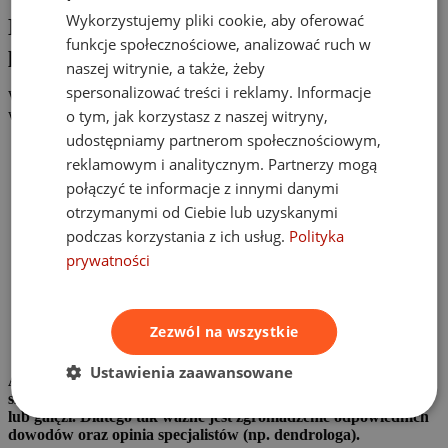
Wykorzystujemy pliki cookie, aby oferować
Kto odpowiada za szkody spowodowane
funkcje społecznościowe, analizować ruch w
przez drzewa i gałęzie?
naszej witrynie, a także, żeby
spersonalizować treści i reklamy. Informacje
W sytuacji, gdy na Twoje auto spadnie gałąź lub gdy drzewa
wyrządzą szkody na posesji, odpowiedzialność może ponosić:
o tym, jak korzystasz z naszej witryny,
udostępniamy partnerom społecznościowym,
Właściciel lub zarządca terenu — osoby odpowiedzialne za
reklamowym i analitycznym. Partnerzy mogą
utrzymanie drzew i zieleni mają obowiązek zapewnić, że
roślinność nie stanowi zagrożenia. Jeśli zaniedbają
połączyć te informacje z innymi danymi
konserwację, mogą ponieść odpowiedzialność cywilną.
otrzymanymi od Ciebie lub uzyskanymi
Gmina lub podmioty publiczne — w przypadku drzew
podczas korzystania z ich usług.
Polityka
rosnących na terenach publicznych odpowiedzialność
spoczywa na władzach lokalnych, które powinny regularnie
prywatności
kontrolować stan drzewostanu.
Podmioty prywatne — jeśli drzewo znajduje się na terenie
prywatnym, to właściciel ma obowiązek dbać o jego stan.
Brak właściwych działań konserwacyjnych może skutkować
Zezwól na wszystkie
roszczeniami odszkodowawczymi.
Ustawienia zaawansowane
Aby skutecznie dochodzić swoich praw, musisz udowodnić, że
szkoda wynikała z zaniedbania obowiązku pielęgnacji drzew
lub gałęzi. Dlatego tak ważne jest zgromadzenie odpowiednich
dowodów oraz opinia specjalistów (np. dendrologa).