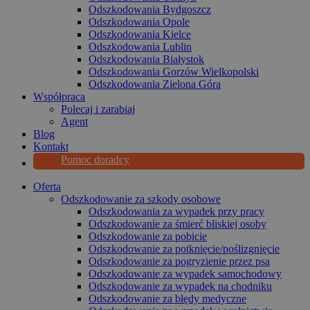
Odszkodowania Bydgoszcz
Odszkodowania Opole
Odszkodowania Kielce
Odszkodowania Lublin
Odszkodowania Białystok
Odszkodowania Gorzów Wielkopolski
Odszkodowania Zielona Góra
Współpraca
Polecaj i zarabiaj
Agent
Blog
Kontakt
Pomoc doradcy
Oferta
Odszkodowanie za szkody osobowe
Odszkodowania za wypadek przy pracy
Odszkodowanie za śmierć bliskiej osoby
Odszkodowanie za pobicie
Odszkodowanie za potknięcie/poślizgnięcie
Odszkodowanie za pogryzienie przez psa
Odszkodowanie za wypadek samochodowy
Odszkodowanie za wypadek na chodniku
Odszkodowanie za błędy medyczne