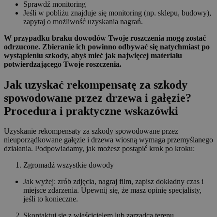
Sprawdź monitoring
Jeśli w pobliżu znajduje się monitoring (np. sklepu, budowy),
zapytaj o możliwość uzyskania nagrań.
W przypadku braku dowodów Twoje roszczenia mogą zostać
odrzucone. Zbieranie ich powinno odbywać się natychmiast po
wystąpieniu szkody, abyś mieć jak najwięcej materiału
potwierdzającego Twoje roszczenia.
Jak uzyskać rekompensatę za szkody
spowodowane przez drzewa i gałęzie?
Procedura i praktyczne wskazówki
Uzyskanie rekompensaty za szkody spowodowane przez
nieuporządkowane gałęzie i drzewa wiosną wymaga przemyślanego
działania. Podpowiadamy, jak możesz postąpić krok po kroku:
Zgromadź wszystkie dowody
Jak wyżej: zrób zdjęcia, nagraj film, zapisz dokładny czas i
miejsce zdarzenia. Upewnij się, że masz opinię specjalisty,
jeśli to konieczne.
Skontaktuj się z właścicielem lub zarządcą terenu