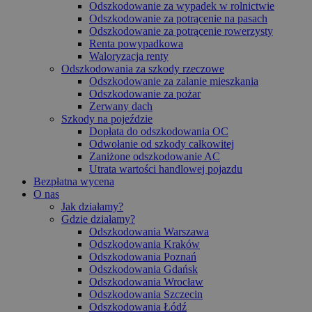
Odszkodowanie za wypadek w rolnictwie
Odszkodowanie za potrącenie na pasach
Odszkodowanie za potrącenie rowerzysty
Renta powypadkowa
Waloryzacja renty
Odszkodowania za szkody rzeczowe
Odszkodowanie za zalanie mieszkania
Odszkodowanie za pożar
Zerwany dach
Szkody na pojeździe
Dopłata do odszkodowania OC
Odwołanie od szkody całkowitej
Zaniżone odszkodowanie AC
Utrata wartości handlowej pojazdu
Bezpłatna wycena
O nas
Jak działamy?
Gdzie działamy?
Odszkodowania Warszawa
Odszkodowania Kraków
Odszkodowania Poznań
Odszkodowania Gdańsk
Odszkodowania Wrocław
Odszkodowania Szczecin
Odszkodowania Łódź