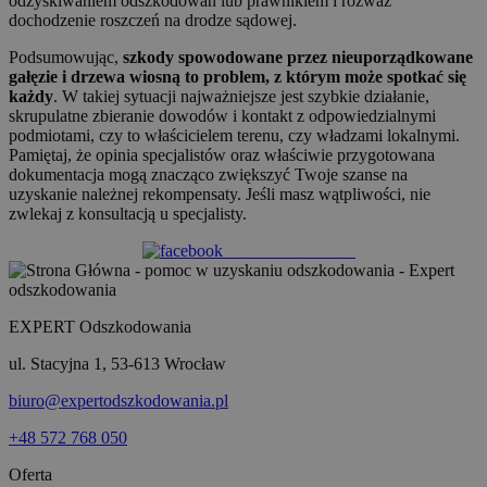
odzyskiwaniem odszkodowań lub prawnikiem i rozważ
dochodzenie roszczeń na drodze sądowej.
Podsumowując,
szkody spowodowane przez nieuporządkowane
gałęzie i drzewa wiosną to problem, z którym może spotkać się
każdy
. W takiej sytuacji najważniejsze jest szybkie działanie,
skrupulatne zbieranie dowodów i kontakt z odpowiedzialnymi
podmiotami, czy to właścicielem terenu, czy władzami lokalnymi.
Pamiętaj, że opinia specjalistów oraz właściwie przygotowana
dokumentacja mogą znacząco zwiększyć Twoje szanse na
uzyskanie należnej rekompensaty. Jeśli masz wątpliwości, nie
zwlekaj z konsultacją u specjalisty.
Share on Facebook
EXPERT Odszkodowania
ul. Stacyjna 1, 53-613 Wrocław
biuro@expertodszkodowania.pl
+48 572 768 050
Oferta