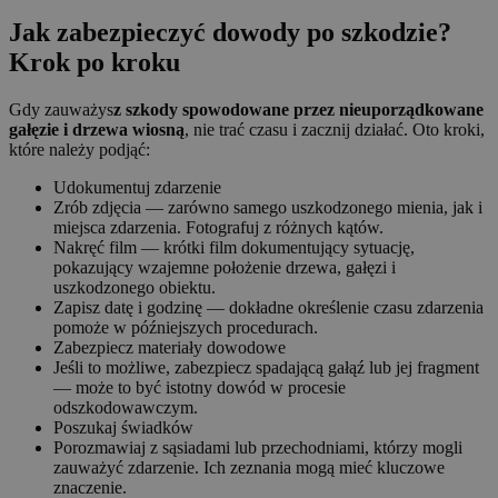
Jak zabezpieczyć dowody po szkodzie?
Krok po kroku
Gdy zauważys
z szkody spowodowane przez nieuporządkowane
gałęzie i drzewa wiosną
, nie trać czasu i zacznij działać. Oto kroki,
które należy podjąć:
Udokumentuj zdarzenie
Zrób zdjęcia — zarówno samego uszkodzonego mienia, jak i
miejsca zdarzenia. Fotografuj z różnych kątów.
Nakręć film — krótki film dokumentujący sytuację,
pokazujący wzajemne położenie drzewa, gałęzi i
uszkodzonego obiektu.
Zapisz datę i godzinę — dokładne określenie czasu zdarzenia
pomoże w późniejszych procedurach.
Zabezpiecz materiały dowodowe
Jeśli to możliwe, zabezpiecz spadającą gałąź lub jej fragment
— może to być istotny dowód w procesie
odszkodowawczym.
Poszukaj świadków
Porozmawiaj z sąsiadami lub przechodniami, którzy mogli
zauważyć zdarzenie. Ich zeznania mogą mieć kluczowe
znaczenie.