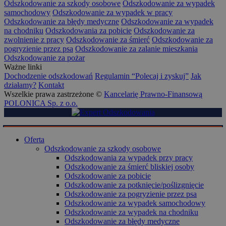
Odszkodowanie za szkody osobowe
Odszkodowanie za wypadek
samochodowy
Odszkodowanie za wypadek w pracy
Odszkodowanie za błędy medyczne
Odszkodowanie za wypadek
na chodniku
Odszkodowania za pobicie
Odszkodowanie za
zwolnienie z pracy
Odszkodowanie za śmierć
Odszkodowanie za
pogryzienie przez psa
Odszkodowanie za zalanie mieszkania
Odszkodowanie za pożar
Ważne linki
Dochodzenie odszkodowań
Regulamin “Polecaj i zyskuj”
Jak
działamy?
Kontakt
Wszelkie prawa zastrzeżone ©
Kancelarię Prawno-Finansową
POLONICA Sp. z o.o.
Oferta
Odszkodowanie za szkody osobowe
Odszkodowania za wypadek przy pracy
Odszkodowanie za śmierć bliskiej osoby
Odszkodowanie za pobicie
Odszkodowanie za potknięcie/poślizgnięcie
Odszkodowanie za pogryzienie przez psa
Odszkodowanie za wypadek samochodowy
Odszkodowanie za wypadek na chodniku
Odszkodowanie za błędy medyczne