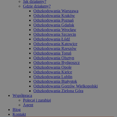
Jak działamy?
Gdzie działamy?
Odszkodowania Warszawa
Odszkodowania Kraków
Odszkodowania Poznań
Odszkodowania Gdańsk
Odszkodowania Wrocław
Odszkodowania Szczecin
Odszkodowania Łódź
Odszkodowania Katowice
Odszkodowania Rzeszów
Odszkodowania Toruń
Odszkodowania Olsztyn
Odszkodowania Bydgoszcz
Odszkodowania Opole
Odszkodowania Kielce
Odszkodowania Lublin
Odszkodowania Białystok
Odszkodowania Gorzów Wielkopolski
Odszkodowania Zielona Góra
Współpraca
Polecaj i zarabiaj
Agent
Blog
Kontakt