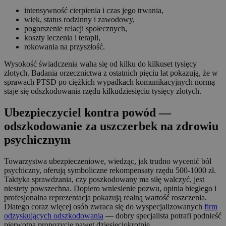
intensywność cierpienia i czas jego trwania,
wiek, status rodzinny i zawodowy,
pogorszenie relacji społecznych,
koszty leczenia i terapii,
rokowania na przyszłość.
Wysokość świadczenia waha się od kilku do kilkuset tysięcy
złotych. Badania orzecznictwa z ostatnich pięciu lat pokazują, że w
sprawach PTSD po ciężkich wypadkach komunikacyjnych normą
staje się odszkodowania rzędu kilkudziesięciu tysięcy złotych.
Ubezpieczyciel kontra powód —
odszkodowanie za uszczerbek na zdrowiu
psychicznym
Towarzystwa ubezpieczeniowe, wiedząc, jak trudno wycenić ból
psychiczny, oferują symboliczne rekompensaty rzędu 500‑1000 zł.
Taktyka sprawdzania, czy poszkodowany ma siłę walczyć, jest
niestety powszechna. Dopiero wniesienie pozwu, opinia biegłego i
profesjonalna reprezentacja pokazują realną wartość roszczenia.
Dlatego coraz więcej osób zwraca się do wyspecjalizowanych
firm
odzyskujących odszkodowania
— dobry specjalista potrafi podnieść
pierwotną propozycję nawet dziesięciokrotnie.