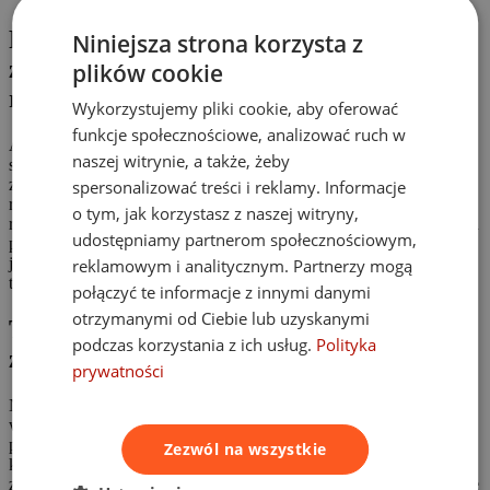
Podstawa prawna: jak zadośćuczynienie
Niniejsza strona korzysta z
za rozstrój zdrowia psychicznego
plików cookie
regulują przepisy?
Wykorzystujemy pliki cookie, aby oferować
funkcje społecznościowe, analizować ruch w
Art. 445 § 1 w zw. z art. 444 § 1 Kodeksu cywilnego pozwala
naszej witrynie, a także, żeby
sądowi przyznać „odpowiednią sumę pieniężną” osobie, u której
zdarzenie wywołało
rozstrój zdrowia psychicznego
. Sąd waży
spersonalizować treści i reklamy. Informacje
rozmiar krzywdy, trwałość skutków, wiek poszkodowanego,
o tym, jak korzystasz z naszej witryny,
rokowania oraz społeczne następstwa urazu. Brak taryfikatora bywa
udostępniamy partnerom społecznościowym,
pułapką (ubezpieczyciel może zaproponować 500 zł), ale
jednocześnie otwiera drogę do bardzo wysokich odszkodowań, gdy
reklamowym i analitycznym. Partnerzy mogą
trauma jest głęboka i długotrwała.
połączyć te informacje z innymi danymi
otrzymanymi od Ciebie lub uzyskanymi
Typowe zdarzenia powodujące rozstrój
podczas korzystania z ich usług.
Polityka
zdrowia psychicznego
prywatności
Najczęściej spotykane sytuacje to wypadki komunikacyjne,
wypadki przy pracy, błędy medyczne, mobbing, zniesławienie,
przemoc domowa oraz śmierć osoby bliskiej. W każdym przypadku
Zezwól na wszystkie
konieczne jest udowodnienie związku przyczynowego między
zdarzeniem a zaburzeniem psychicznym — inaczej
odszkodowanie