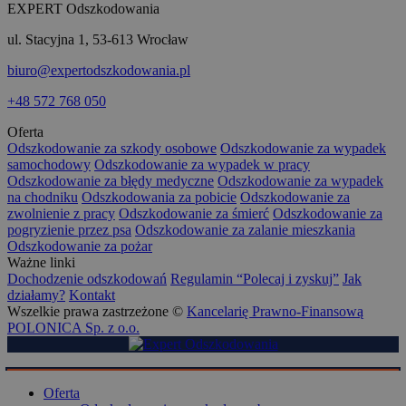
EXPERT Odszkodowania
ul. Stacyjna 1, 53-613 Wrocław
biuro@expertodszkodowania.pl
+48 572 768 050
Oferta
Odszkodowanie za szkody osobowe
Odszkodowanie za wypadek
samochodowy
Odszkodowanie za wypadek w pracy
Odszkodowanie za błędy medyczne
Odszkodowanie za wypadek
na chodniku
Odszkodowania za pobicie
Odszkodowanie za
zwolnienie z pracy
Odszkodowanie za śmierć
Odszkodowanie za
pogryzienie przez psa
Odszkodowanie za zalanie mieszkania
Odszkodowanie za pożar
Ważne linki
Dochodzenie odszkodowań
Regulamin “Polecaj i zyskuj”
Jak
działamy?
Kontakt
Wszelkie prawa zastrzeżone ©
Kancelarię Prawno-Finansową
POLONICA Sp. z o.o.
Oferta