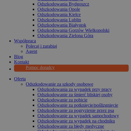
Odszkodowania Bydgoszcz
Odszkodowania Opole
Odszkodowania Kielce
Odszkodowania Lublin
Odszkodowania Białystok
Odszkodowania Gorzów Wielkopolski
Odszkodowania Zielona Góra
Współpraca
Polecaj i zarabiaj
Agent
Blog
Kontakt
Pomoc doradcy
Oferta
Odszkodowanie za szkody osobowe
Odszkodowania za wypadek przy pracy
Odszkodowanie za śmierć bliskiej osoby
Odszkodowanie za pobicie
Odszkodowanie za potknięcie/poślizgnięcie
Odszkodowanie za pogryzienie przez psa
Odszkodowanie za wypadek samochodowy
Odszkodowanie za wypadek na chodniku
Odszkodowanie za błędy medyczne