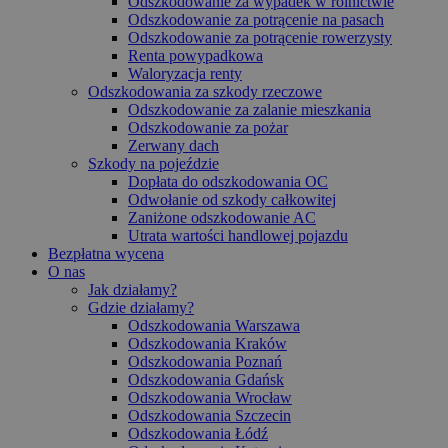
Odszkodowanie za wypadek w rolnictwie
Odszkodowanie za potrącenie na pasach
Odszkodowanie za potrącenie rowerzysty
Renta powypadkowa
Waloryzacja renty
Odszkodowania za szkody rzeczowe
Odszkodowanie za zalanie mieszkania
Odszkodowanie za pożar
Zerwany dach
Szkody na pojeździe
Dopłata do odszkodowania OC
Odwołanie od szkody całkowitej
Zaniżone odszkodowanie AC
Utrata wartości handlowej pojazdu
Bezpłatna wycena
O nas
Jak działamy?
Gdzie działamy?
Odszkodowania Warszawa
Odszkodowania Kraków
Odszkodowania Poznań
Odszkodowania Gdańsk
Odszkodowania Wrocław
Odszkodowania Szczecin
Odszkodowania Łódź