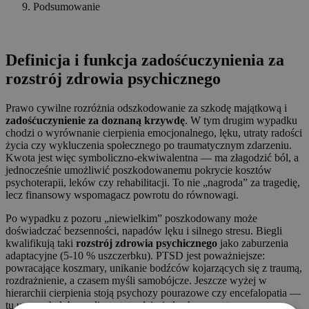
Podsumowanie
⠀
Definicja i funkcja zadośćuczynienia za
rozstrój zdrowia psychicznego
Prawo cywilne rozróżnia odszkodowanie za szkodę majątkową i
zadośćuczynienie za doznaną krzywdę
. W tym drugim wypadku
chodzi o wyrównanie cierpienia emocjonalnego, lęku, utraty radości
życia czy wykluczenia społecznego po traumatycznym zdarzeniu.
Kwota jest więc symboliczno‑ekwiwalentna — ma złagodzić ból, a
jednocześnie umożliwić poszkodowanemu pokrycie kosztów
psychoterapii, leków czy rehabilitacji. To nie „nagroda” za tragedię,
lecz finansowy wspomagacz powrotu do równowagi.
Po wypadku z pozoru „niewielkim” poszkodowany może
doświadczać bezsenności, napadów lęku i silnego stresu. Biegli
kwalifikują taki
rozstrój zdrowia psychicznego
jako zaburzenia
adaptacyjne (5‑10 % uszczerbku). PTSD jest poważniejsze:
powracające koszmary, unikanie bodźców kojarzących się z traumą,
rozdrażnienie, a czasem myśli samobójcze. Jeszcze wyżej w
hierarchii cierpienia stoją psychozy pourazowe czy encefalopatia —
tu uszczerbek bywa liczony w dziesiątkach procent.