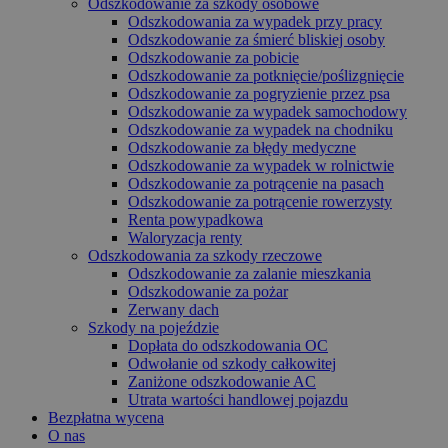
Odszkodowanie za szkody osobowe
Odszkodowania za wypadek przy pracy
Odszkodowanie za śmierć bliskiej osoby
Odszkodowanie za pobicie
Odszkodowanie za potknięcie/poślizgnięcie
Odszkodowanie za pogryzienie przez psa
Odszkodowanie za wypadek samochodowy
Odszkodowanie za wypadek na chodniku
Odszkodowanie za błędy medyczne
Odszkodowanie za wypadek w rolnictwie
Odszkodowanie za potrącenie na pasach
Odszkodowanie za potrącenie rowerzysty
Renta powypadkowa
Waloryzacja renty
Odszkodowania za szkody rzeczowe
Odszkodowanie za zalanie mieszkania
Odszkodowanie za pożar
Zerwany dach
Szkody na pojeździe
Dopłata do odszkodowania OC
Odwołanie od szkody całkowitej
Zaniżone odszkodowanie AC
Utrata wartości handlowej pojazdu
Bezpłatna wycena
O nas