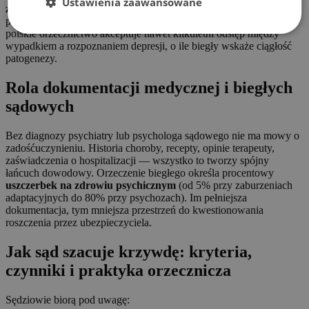
Ustawienia zaawansowane
za uszczerbek na zdrowiu psychicznym
nie zostanie
przydzielone. Co ważne, trauma może ujawnić się z opóźnieniem;
polskie orzecznictwo akceptuje nawet kilkuletni odstęp między
wypadkiem a rozpoznaniem depresji, o ile biegły wskaże ciągłość
patogenezy.
Rola dokumentacji medycznej i biegłych
sądowych
Bez diagnozy psychiatry lub psychologa sądowego nie ma mowy o
zadośćuczynieniu. Historia choroby, recepty, opinie terapeuty,
zaświadczenia o hospitalizacji — wszystko to tworzy spójny
łańcuch dowodowy. Orzeczenie biegłego określa procentowy
uszczerbek na zdrowiu psychicznym
(od 5% przy zaburzeniach
adaptacyjnych do 80% przy psychozach). Im pełniejsza
dokumentacja, tym mniejsza przestrzeń do kwestionowania
roszczenia przez ubezpieczyciela.
Jak sąd szacuje krzywdę: kryteria,
czynniki i praktyka orzecznicza
Sędziowie biorą pod uwagę: