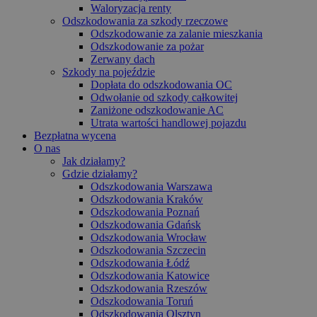
Waloryzacja renty
Odszkodowania za szkody rzeczowe
Odszkodowanie za zalanie mieszkania
Odszkodowanie za pożar
Zerwany dach
Szkody na pojeździe
Dopłata do odszkodowania OC
Odwołanie od szkody całkowitej
Zaniżone odszkodowanie AC
Utrata wartości handlowej pojazdu
Bezpłatna wycena
O nas
Jak działamy?
Gdzie działamy?
Odszkodowania Warszawa
Odszkodowania Kraków
Odszkodowania Poznań
Odszkodowania Gdańsk
Odszkodowania Wrocław
Odszkodowania Szczecin
Odszkodowania Łódź
Odszkodowania Katowice
Odszkodowania Rzeszów
Odszkodowania Toruń
Odszkodowania Olsztyn