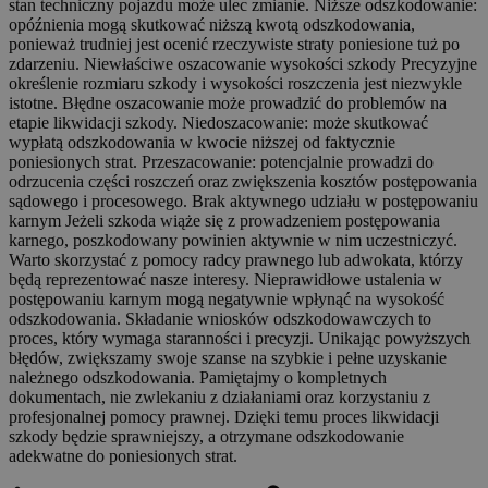
stan techniczny pojazdu może ulec zmianie. Niższe odszkodowanie:
opóźnienia mogą skutkować niższą kwotą odszkodowania,
ponieważ trudniej jest ocenić rzeczywiste straty poniesione tuż po
zdarzeniu. Niewłaściwe oszacowanie wysokości szkody Precyzyjne
określenie rozmiaru szkody i wysokości roszczenia jest niezwykle
istotne. Błędne oszacowanie może prowadzić do problemów na
etapie likwidacji szkody. Niedoszacowanie: może skutkować
wypłatą odszkodowania w kwocie niższej od faktycznie
poniesionych strat. Przeszacowanie: potencjalnie prowadzi do
odrzucenia części roszczeń oraz zwiększenia kosztów postępowania
sądowego i procesowego. Brak aktywnego udziału w postępowaniu
karnym Jeżeli szkoda wiąże się z prowadzeniem postępowania
karnego, poszkodowany powinien aktywnie w nim uczestniczyć.
Warto skorzystać z pomocy radcy prawnego lub adwokata, którzy
będą reprezentować nasze interesy. Nieprawidłowe ustalenia w
postępowaniu karnym mogą negatywnie wpłynąć na wysokość
odszkodowania. Składanie wniosków odszkodowawczych to
proces, który wymaga staranności i precyzji. Unikając powyższych
błędów, zwiększamy swoje szanse na szybkie i pełne uzyskanie
należnego odszkodowania. Pamiętajmy o kompletnych
dokumentach, nie zwlekaniu z działaniami oraz korzystaniu z
profesjonalnej pomocy prawnej. Dzięki temu proces likwidacji
szkody będzie sprawniejszy, a otrzymane odszkodowanie
adekwatne do poniesionych strat.