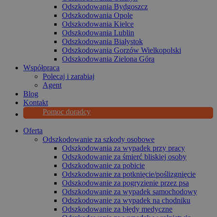
Odszkodowania Bydgoszcz
Odszkodowania Opole
Odszkodowania Kielce
Odszkodowania Lublin
Odszkodowania Białystok
Odszkodowania Gorzów Wielkopolski
Odszkodowania Zielona Góra
Współpraca
Polecaj i zarabiaj
Agent
Blog
Kontakt
Pomoc doradcy
Oferta
Odszkodowanie za szkody osobowe
Odszkodowania za wypadek przy pracy
Odszkodowanie za śmierć bliskiej osoby
Odszkodowanie za pobicie
Odszkodowanie za potknięcie/poślizgnięcie
Odszkodowanie za pogryzienie przez psa
Odszkodowanie za wypadek samochodowy
Odszkodowanie za wypadek na chodniku
Odszkodowanie za błędy medyczne