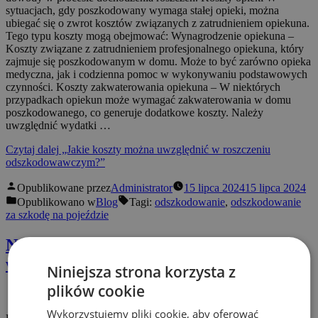
sytuacjach, gdy poszkodowany wymaga stałej opieki, można
ubiegać się o zwrot kosztów związanych z zatrudnieniem opiekuna.
Tego typu koszty mogą obejmować: Wynagrodzenie opiekuna –
Koszty związane z zatrudnieniem profesjonalnego opiekuna, który
zajmuje się poszkodowanym w domu. Może to być zarówno opieka
medyczna, jak i codzienna pomoc w wykonywaniu podstawowych
czynności. Koszty zakwaterowania opiekuna – W niektórych
przypadkach opiekun może wymagać zakwaterowania w domu
poszkodowanego, co generuje dodatkowe koszty. Należy
uwzględnić wydatki …
Czytaj dalej
„Jakie koszty można uwzględnić w roszczeniu
odszkodowawczym?”
Opublikowane przez
Administrator
15 lipca 2024
15 lipca 2024
Opublikowano w
Blog
Tagi:
odszkodowanie
,
odszkodowanie
za szkodę na pojeździe
Najczęstsze błędy przy składaniu
wniosków odszkodowawczych
Niniejsza strona korzysta z
plików cookie
Wykorzystujemy pliki cookie, aby oferować