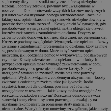
suplementy diety i inne środki medyczne, które są niezbędne do
leczenia i poprawy zdrowia, powinny być uwzględnione w
roszczeniu. Dokumentowanie wszystkich kosztów medycznych
jest kluczowe dla uzyskania pełnego odszkodowania. Rachunki,
faktury oraz opinie lekarskie mogą stanowić niezbędne dowody w
procesie dochodzenia roszczeń. Koszty opieki W sytuacjach, gdy
poszkodowany wymaga stałej opieki, można ubiegać się o zwrot
kosztów związanych z zatrudnieniem opiekuna. Dotyczy to
zarówno opieki domowej, jak i specjalistycznej, np. pielęgniarskiej.
Koszty te powinny uwzględniać: Wynagrodzenie opiekuna – koszty
związane z zatrudnieniem profesjonalnego opiekuna, który zajmuje
się poszkodowanym w domu. Może to być zarówno opieka
medyczna, jak i codzienna pomoc w wykonywaniu podstawowych
czynności. Koszty zakwaterowania opiekuna – w niektórych
przypadkach opiekun może wymagać zakwaterowania w domu
poszkodowanego, co generuje dodatkowe koszty. Należy
uwzględnić wydatki na żywność, media oraz inne potrzeby
opiekuna. Wydatki związane z codziennym utrzymaniem – koszty
związane z codziennym życiem, takie jak żywność, środki
czystości, transport dla opiekuna, powinny być również
uwzględnione w roszczeniu. Jakie koszty można uwzględnić w
roszczeniu odszkodowawczym? Roszczenia odszkodowawcze
stanowią istotny element systemu prawnego, pozwalający na
uzyskanie rekompensaty za poniesione straty materialne i
niematerialne. W artykule tym omówimy szczegółowo, jakie koszty