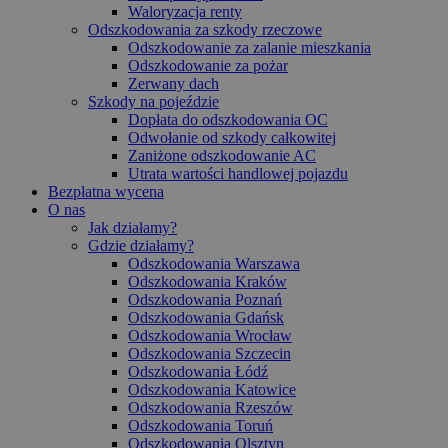
Waloryzacja renty
Odszkodowania za szkody rzeczowe
Odszkodowanie za zalanie mieszkania
Odszkodowanie za pożar
Zerwany dach
Szkody na pojeździe
Dopłata do odszkodowania OC
Odwołanie od szkody całkowitej
Zaniżone odszkodowanie AC
Utrata wartości handlowej pojazdu
Bezpłatna wycena
O nas
Jak działamy?
Gdzie działamy?
Odszkodowania Warszawa
Odszkodowania Kraków
Odszkodowania Poznań
Odszkodowania Gdańsk
Odszkodowania Wrocław
Odszkodowania Szczecin
Odszkodowania Łódź
Odszkodowania Katowice
Odszkodowania Rzeszów
Odszkodowania Toruń
Odszkodowania Olsztyn