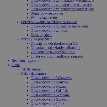
Odszkodowanie za wypadek w rolnictwie
Odszkodowanie za potrącenie na pasach
Odszkodowanie za potrącenie rowerzysty
Renta powypadkowa
Waloryzacja renty
Odszkodowania za szkody rzeczowe
Odszkodowanie za zalanie mieszkania
Odszkodowanie za pożar
Zerwany dach
Szkody na pojeździe
Dopłata do odszkodowania OC
Odwołanie od szkody całkowitej
Zaniżone odszkodowanie AC
Utrata wartości handlowej pojazdu
Bezpłatna wycena
O nas
Jak działamy?
Gdzie działamy?
Odszkodowania Warszawa
Odszkodowania Kraków
Odszkodowania Poznań
Odszkodowania Gdańsk
Odszkodowania Wrocław
Odszkodowania Szczecin
Odszkodowania Łódź