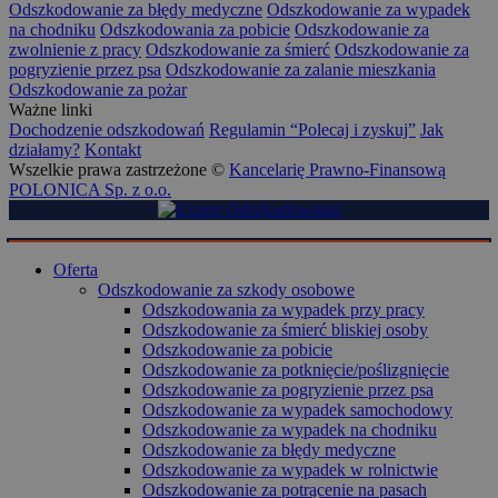
Odszkodowanie za błędy medyczne
Odszkodowanie za wypadek
na chodniku
Odszkodowania za pobicie
Odszkodowanie za
zwolnienie z pracy
Odszkodowanie za śmierć
Odszkodowanie za
pogryzienie przez psa
Odszkodowanie za zalanie mieszkania
Odszkodowanie za pożar
Ważne linki
Dochodzenie odszkodowań
Regulamin “Polecaj i zyskuj”
Jak
działamy?
Kontakt
Wszelkie prawa zastrzeżone ©
Kancelarię Prawno-Finansową
POLONICA Sp. z o.o.
Oferta
Odszkodowanie za szkody osobowe
Odszkodowania za wypadek przy pracy
Odszkodowanie za śmierć bliskiej osoby
Odszkodowanie za pobicie
Odszkodowanie za potknięcie/poślizgnięcie
Odszkodowanie za pogryzienie przez psa
Odszkodowanie za wypadek samochodowy
Odszkodowanie za wypadek na chodniku
Odszkodowanie za błędy medyczne
Odszkodowanie za wypadek w rolnictwie
Odszkodowanie za potrącenie na pasach