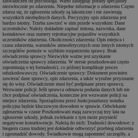
zaświadczeń od psychologa. Warto zasięgnąć porady specjalisty
niezwłocznie po zdarzeniu. Niepełne informacje o zdarzeniu Często
zdarza się, że zgłoszenia szkody są lakoniczne i nie zawierają
wszystkich niezbędnych danych. Precyzyjny opis zdarzenia jest
bardzo istotny. Trzeba zawrzeć w nim przede wszystkim: Dane
uczestników: Należy dokładnie zapisać imiona, nazwiska, dane
kontaktowe oraz numery rejestracyjne pojazdów wszystkich
uczestników zdarzenia. Okoliczności zdarzenia: Opis miejsca i
czasu zdarzenia, warunków atmosferycznych oraz innych istotnych
szczegółów pomoże w szybkim rozpatrzeniu sprawy. Brak
oświadczenia sprawcy Niezwykle ważne jest uzyskanie
oświadczenia sprawcy zdarzenia. W stresie poszkodowani często
zapominają o tej formalności, co później komplikuje proces
odszkodowawczy. Oświadczenie sprawcy: Dokument powinien
zawierać dane sprawcy, opis zdarzenia, a także wyraźne przyznanie
się do winy. Oświadczenie musi być podpisane przez sprawcę.
Wezwanie policji: Jeśli sprawca odmawia podania danych lub nie
chce podpisać oświadczenia, konieczne jest wezwanie policji na
miejsce zdarzenia. Sporządzona przez funkcjonariuszy notatka
policyjna będzie kluczowym dowodem w sprawie. Odwlekanie
zgłoszenia w czasie Poszkodowani mają zazwyczaj trzy lata na
zgłoszenie szkody, jednak zwlekanie z tym może przynieść
negatywne konsekwencje. Należą do nich: Trudności dowodowe: z
biegiem czasu trudniej jest dokładnie odtworzyć przebieg zdarzenia
i zgromadzić dowody. Świadkowie mogą zapomnieć szczegóły, a