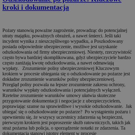
kroki i dokumentacja
Pożary stanowią poważne zagrożenie, prowadząc do potencjalnej
utraty majątku, poważnych obrażeń, a nawet śmierci. Jeśli taki
incydent wynika z nieszczęśliwego wypadku, a Poszkodowany
posiada odpowiednie ubezpieczenie, możliwe jest uzyskanie
odszkodowania od firmy ubezpieczeniowej. Niestety, rzeczywistość
często bywa bardziej skomplikowana, gdyż ubezpieczyciele bardzo
często zaniżają kwotę odszkodowania, a nawet odmawiają
wypłaty. Zrozumienie polisy ubezpieczeniowej Kluczowym
krokiem w procesie ubiegania się o odszkodowanie po pożarze jest
dokładne zrozumienie warunków polisy ubezpieczeniowej.
Przegląd polisy pozwala na lepsze zrozumienie zakresu ochrony,
warunków wypłaty odszkodowania i potencjalnych wyłączeń.
Rzetelne zrozumienie warunków umowy ułatwia skuteczne
przygotowanie dokumentacji i negocjacje z ubezpieczycielem,
poprawiając szanse na sprawiedliwe i wysokie odszkodowanie. Jak
ubiegać się o odszkodowanie po pożarze? Po wystąpieniu pożaru i
upewnieniu się, że wszyscy uczestnicy zdarzenia są bezpieczni,
pierwszym krokiem jest poproszenie służb ratowniczych, takich jak
straż pożarna lub policja, o sporządzenie notatki ze zdarzenia. Ta
dokumentacja stanowi istotny element w procesie