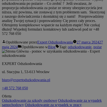
odszkodowania po pożarze – Co zrobić ? Jeśli uważasz, że
propozycja odszkodowania za pożar ze strony ubezpieczyciela jest
niższa, niż powinna, nie zostawaj z tym problemem sam. Skorzystaj
z naszego doświadczenia i skontaktuj się z nami! Przeprowadzimy
analizę Twojej sytuacji i poprowadzimy Cię przez cały proces.
Oferujemy kompleksowe wsparcie na każdym etapie! Nie czekaj
dłużej! Wypełnij formularz kontaktowy lub zadzwoń pod nr +48
572 768 050
Opublikowane przez
Expert Odszkodowania
27 marca 2024
27
maja 2024
Opublikowano w
Blog
Tagi:
odszkodowanie
,
pożar
EXPERT Odszkodowania
ul. Stacyjna 1, 53-613 Wrocław
biuro@expertodszkodowania.pl
+48 572 768 050
Oferta
Odszkodowanie za szkody osobowe
Odszkodowanie za wypadek
samochodowy
Odszkodowanie za wypadek w pracy