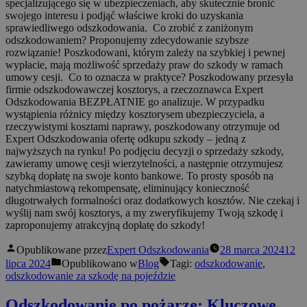
specjalizującego się w ubezpieczeniach, aby skutecznie bronić
swojego interesu i podjąć właściwe kroki do uzyskania
sprawiedliwego odszkodowania. Co zrobić z zaniżonym
odszkodowaniem? Proponujemy zdecydowanie szybsze
rozwiązanie! Poszkodowani, którym zależy na szybkiej i pewnej
wypłacie, mają możliwość sprzedaży praw do szkody w ramach
umowy cesji. Co to oznacza w praktyce? Poszkodowany przesyła
firmie odszkodowawczej kosztorys, a rzeczoznawca Expert
Odszkodowania BEZPŁATNIE go analizuje. W przypadku
wystąpienia różnicy między kosztorysem ubezpieczyciela, a
rzeczywistymi kosztami naprawy, poszkodowany otrzymuje od
Expert Odszkodowania ofertę odkupu szkody – jedną z
najwyższych na rynku! Po podjęciu decyzji o sprzedaży szkody,
zawieramy umowę cesji wierzytelności, a następnie otrzymujesz
szybką dopłatę na swoje konto bankowe. To prosty sposób na
natychmiastową rekompensatę, eliminujący konieczność
długotrwałych formalności oraz dodatkowych kosztów. Nie czekaj i
wyślij nam swój kosztorys, a my zweryfikujemy Twoją szkodę i
zaproponujemy atrakcyjną dopłatę do szkody!
Opublikowane przez
Expert Odszkodowania
28 marca 2024
12
lipca 2024
Opublikowano w
Blog
Tagi:
odszkodowanie
,
odszkodowanie za szkodę na pojeździe
Odszkodowanie po pożarze: Kluczowe