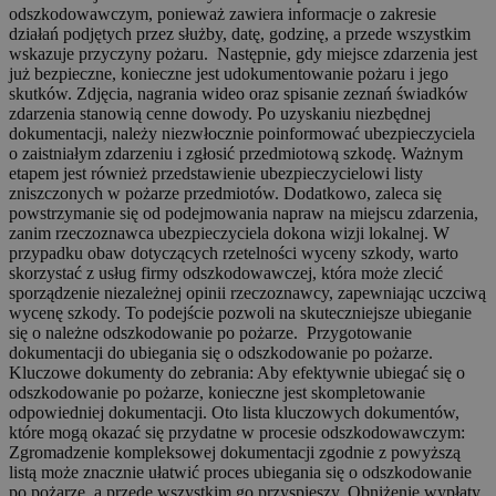
odszkodowawczym, ponieważ zawiera informacje o zakresie
działań podjętych przez służby, datę, godzinę, a przede wszystkim
wskazuje przyczyny pożaru. Następnie, gdy miejsce zdarzenia jest
już bezpieczne, konieczne jest udokumentowanie pożaru i jego
skutków. Zdjęcia, nagrania wideo oraz spisanie zeznań świadków
zdarzenia stanowią cenne dowody. Po uzyskaniu niezbędnej
dokumentacji, należy niezwłocznie poinformować ubezpieczyciela
o zaistniałym zdarzeniu i zgłosić przedmiotową szkodę. Ważnym
etapem jest również przedstawienie ubezpieczycielowi listy
zniszczonych w pożarze przedmiotów. Dodatkowo, zaleca się
powstrzymanie się od podejmowania napraw na miejscu zdarzenia,
zanim rzeczoznawca ubezpieczyciela dokona wizji lokalnej. W
przypadku obaw dotyczących rzetelności wyceny szkody, warto
skorzystać z usług firmy odszkodowawczej, która może zlecić
sporządzenie niezależnej opinii rzeczoznawcy, zapewniając uczciwą
wycenę szkody. To podejście pozwoli na skuteczniejsze ubieganie
się o należne odszkodowanie po pożarze. Przygotowanie
dokumentacji do ubiegania się o odszkodowanie po pożarze.
Kluczowe dokumenty do zebrania: Aby efektywnie ubiegać się o
odszkodowanie po pożarze, konieczne jest skompletowanie
odpowiedniej dokumentacji. Oto lista kluczowych dokumentów,
które mogą okazać się przydatne w procesie odszkodowawczym:
Zgromadzenie kompleksowej dokumentacji zgodnie z powyższą
listą może znacznie ułatwić proces ubiegania się o odszkodowanie
po pożarze, a przede wszystkim go przyspieszy. Obniżenie wypłaty