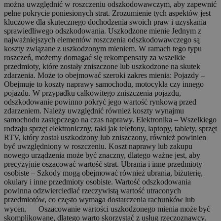
można uwzględnić w roszczeniu odszkodowawczym, aby zapewnić
pełne pokrycie poniesionych strat. Zrozumienie tych aspektów jest
kluczowe dla skutecznego dochodzenia swoich praw i uzyskania
sprawiedliwego odszkodowania. Uszkodzone mienie Jednym z
najważniejszych elementów roszczenia odszkodowawczego są
koszty związane z uszkodzonym mieniem. W ramach tego typu
roszczeń, możemy domagać się rekompensaty za wszelkie
przedmioty, które zostały zniszczone lub uszkodzone na skutek
zdarzenia. Może to obejmować szeroki zakres mienia: Pojazdy –
Obejmuje to koszty naprawy samochodu, motocykla czy innego
pojazdu. W przypadku całkowitego zniszczenia pojazdu,
odszkodowanie powinno pokryć jego wartość rynkową przed
zdarzeniem. Należy uwzględnić również koszty wynajmu
samochodu zastępczego na czas naprawy. Elektronika – Wszelkiego
rodzaju sprzęt elektroniczny, taki jak telefony, laptopy, tablety, sprzęt
RTV, który został uszkodzony lub zniszczony, również powinien
być uwzględniony w roszczeniu. Koszt naprawy lub zakupu
nowego urządzenia może być znaczny, dlatego ważne jest, aby
precyzyjnie oszacować wartość strat. Ubrania i inne przedmioty
osobiste – Szkody mogą obejmować również ubrania, biżuterię,
okulary i inne przedmioty osobiste. Wartość odszkodowania
powinna odzwierciedlać rzeczywistą wartość utraconych
przedmiotów, co często wymaga dostarczenia rachunków lub
wycen. ⠀Oszacowanie wartości uszkodzonego mienia może być
skomplikowane, dlatego warto skorzystać z usług rzeczoznawcy.