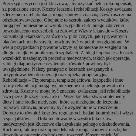
Precyzyjna wycena jest kluczowa, aby uzyskać pełną rekompensatę
za poniesione straty. Koszty leczenia i rehabilitacji Koszty związane
z leczeniem i rehabilitacją mogą stanowić znaczną część roszczenia
odszkodowawczego. Obejmuje to szeroki zakres wydatków, które
mogą być poniesione w wyniku wypadku lub innego zdarzenia
powodującego uszczerbek na zdrowiu: Wizyty lekarskie – Koszty
konsultacji lekarskich, zarówno w publicznych, jak i prywatnych
placówkach medycznych, powinny być w pełni uwzględnione. W
wielu przypadkach prywatne wizyty są konieczne ze względu na
długie kolejki w publicznych szpitalach. Zabiegi i operacje – Koszty
wszelkich niezbędnych procedur medycznych, takich jak operacje,
zabiegi diagnostyczne czy terapie, również powinny być
uwzględnione. Należy pamiętać o kosztach związanych z
przygotowaniem do operacji oraz opieką pooperacyjną.
Rehabilitacja – Fizjoterapia, terapia zajęciowa, logopedia i inne
formy rehabilitacji mogą być niezbędne do pełnego powrotu do
zdrowia. Koszty te mogą być znaczne, zwłaszcza jeśli rehabilitacja
trwa przez dłuższy czas. Leki – Wszelkie lekarstwa, suplementy
diety i inne środki medyczne, które są niezbędne do leczenia i
poprawy zdrowia, powinny być uwzględnione w roszczeniu.
Dotyczy to również kosztów regularnych badań kontrolnych i wizyt
u specjalistów. ⠀Dokumentowanie wszystkich kosztów
medycznych jest kluczowe dla uzyskania pełnego odszkodowania.
Rachunki, faktury oraz opinie lekarskie mogą stanowić niezbędne
dowody w procesie dochodzenia roszczeń. Koszty opieki W