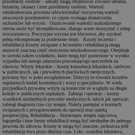
przedmioty osobiste – szkody mogą obejmować również ubrania,
biżuterię, okulary i inne przedmioty osobiste. Wartość
odszkodowania powinna odzwierciedlać rzeczywistą wartość
utraconych przedmiotów, co często wymaga dostarczenia
rachunków lub wycen. Oszacowanie wartości uszkodzonego
mienia może być skomplikowane, dlatego warto skorzystać z usług
rzeczoznawcy. Precyzyjna wycena jest kluczowa, aby uzyskać
pełną rekompensatę za poniesione straty. Koszty leczenia i
rehabilitacji Koszty związane z leczeniem i rehabilitacją mogą
stanowić znaczną część roszczenia odszkodowawczego. Obejmuje
to szeroki zakres wydatków, które mogą być poniesione w wyniku
wypadku lub innego zdarzenia powodującego uszczerbek na
zdrowiu: Wizyty lekarskie – koszty konsultacji lekarskich, zarówno
w publicznych, jak i prywatnych placówkach medycznych,
powinny być w pełni uwzględnione. Dotyczy to również kosztów
regularnych badań kontrolnych i wizyt u specjalistów. W wielu
przypadkach prywatne wizyty są konieczne ze względu na długie
kolejki w publicznych szpitalach. Zabiegi i operacje – koszty
wszelkich niezbędnych procedur medycznych, takich jak operacje,
zabiegi diagnostyczne czy terapie. Należy pamiętać o kosztach
związanych z przygotowaniem do operacji oraz opieką
pooperacyjną. Rehabilitacja – fizjoterapia, terapia zajęciowa,
logopedia i inne formy rehabilitacji mogą być niezbędne do pełnego
powrotu do zdrowia. Koszty te mogą być znaczne, zwłaszcza jeśli
rehabilitacja trwa przez dłuższy czas. Leki –wszelkie lekarstwa,