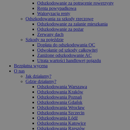
Odszkodowanie za potrącenie rowerzysty
Renta powypadkowa
Waloryzacja renty
Odszkodowania za szkody rzeczowe
Odszkodowanie za zalanie mieszkania
Odszkodowanie za pożar
Zerwany dach
Szkody na pojeździe
Dopłata do odszkodowania OC
Odwołanie od szkody całkowitej
Zaniżone odszkodowanie AC
Utrata wartości handlowej pojazdu
Bezpłatna wycena
O nas
Jak działamy?
Gdzie działamy?
Odszkodowania Warszawa
Odszkodowania Kraków
Odszkodowania Poznań
Odszkodowania Gdańsk
Odszkodowania Wrocław
Odszkodowania Szczecin
Odszkodowania Łódź
Odszkodowania Katowice
Odszkodowania Rzeszów