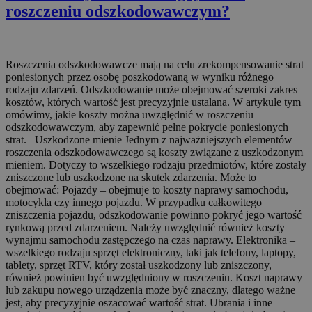
roszczeniu odszkodowawczym?
Roszczenia odszkodowawcze mają na celu zrekompensowanie strat
poniesionych przez osobę poszkodowaną w wyniku różnego
rodzaju zdarzeń. Odszkodowanie może obejmować szeroki zakres
kosztów, których wartość jest precyzyjnie ustalana. W artykule tym
omówimy, jakie koszty można uwzględnić w roszczeniu
odszkodowawczym, aby zapewnić pełne pokrycie poniesionych
strat. Uszkodzone mienie Jednym z najważniejszych elementów
roszczenia odszkodowawczego są koszty związane z uszkodzonym
mieniem. Dotyczy to wszelkiego rodzaju przedmiotów, które zostały
zniszczone lub uszkodzone na skutek zdarzenia. Może to
obejmować: Pojazdy – obejmuje to koszty naprawy samochodu,
motocykla czy innego pojazdu. W przypadku całkowitego
zniszczenia pojazdu, odszkodowanie powinno pokryć jego wartość
rynkową przed zdarzeniem. Należy uwzględnić również koszty
wynajmu samochodu zastępczego na czas naprawy. Elektronika –
wszelkiego rodzaju sprzęt elektroniczny, taki jak telefony, laptopy,
tablety, sprzęt RTV, który został uszkodzony lub zniszczony,
również powinien być uwzględniony w roszczeniu. Koszt naprawy
lub zakupu nowego urządzenia może być znaczny, dlatego ważne
jest, aby precyzyjnie oszacować wartość strat. Ubrania i inne