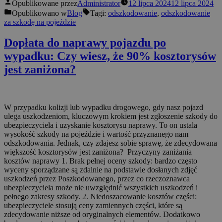
Opublikowane przez
Administrator
12 lipca 2024
12 lipca 2024
Opublikowano w
Blog
Tagi:
odszkodowanie
,
odszkodowanie
za szkodę na pojeździe
Dopłata do naprawy pojazdu po
wypadku: Czy wiesz, że 90% kosztorysów
jest zaniżona?
W przypadku kolizji lub wypadku drogowego, gdy nasz pojazd
ulega uszkodzeniom, kluczowym krokiem jest zgłoszenie szkody do
ubezpieczyciela i uzyskanie kosztorysu naprawy. To on ustala
wysokość szkody na pojeździe i wartość przyznanego nam
odszkodowania. Jednak, czy zdajesz sobie sprawę, że zdecydowana
większość kosztorysów jest zaniżona? Przyczyny zaniżania
kosztów naprawy 1. Brak pełnej oceny szkody: bardzo często
wyceny sporządzane są zdalnie na podstawie dosłanych zdjęć
uszkodzeń przez Poszkodowanego, przez co rzeczoznawca
ubezpieczyciela może nie uwzględnić wszystkich uszkodzeń i
pełnego zakresy szkody. 2. Niedoszacowanie kosztów części:
ubezpieczyciele stosują ceny zamiennych części, które są
zdecydowanie niższe od oryginalnych elementów. Dodatkowo