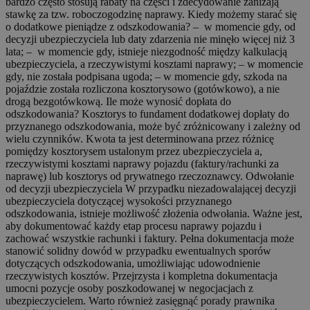
bardzo często stosują rabaty na części i zdecydowanie zaniżają
stawkę za tzw. roboczogodzinę naprawy. Kiedy możemy starać się
o dodatkowe pieniądze z odszkodowania? – w momencie gdy, od
decyzji ubezpieczyciela lub daty zdarzenia nie minęło więcej niż 3
lata; – w momencie gdy, istnieje niezgodność między kalkulacją
ubezpieczyciela, a rzeczywistymi kosztami naprawy; – w momencie
gdy, nie została podpisana ugoda; – w momencie gdy, szkoda na
pojaździe została rozliczona kosztorysowo (gotówkowo), a nie
drogą bezgotówkową. Ile może wynosić dopłata do
odszkodowania? Kosztorys to fundament dodatkowej dopłaty do
przyznanego odszkodowania, może być zróżnicowany i zależny od
wielu czynników. Kwota ta jest determinowana przez różnicę
pomiędzy kosztorysem ustalonym przez ubezpieczyciela a,
rzeczywistymi kosztami naprawy pojazdu (faktury/rachunki za
naprawę) lub kosztorys od prywatnego rzeczoznawcy. Odwołanie
od decyzji ubezpieczyciela W przypadku niezadowalającej decyzji
ubezpieczyciela dotyczącej wysokości przyznanego
odszkodowania, istnieje możliwość złożenia odwołania. Ważne jest,
aby dokumentować każdy etap procesu naprawy pojazdu i
zachować wszystkie rachunki i faktury. Pełna dokumentacja może
stanowić solidny dowód w przypadku ewentualnych sporów
dotyczących odszkodowania, umożliwiając udowodnienie
rzeczywistych kosztów. Przejrzysta i kompletna dokumentacja
umocni pozycje osoby poszkodowanej w negocjacjach z
ubezpieczycielem. Warto również zasięgnąć porady prawnika